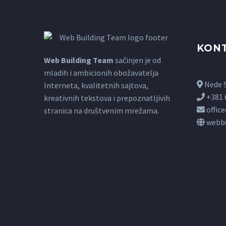
KON
Web Building Team
sačinjen je od
mladih i ambicionih obožavatelja
Nede S
Interneta, kvalitetnih sajtova,
+381 
kreativnih tekstova i prepoznatljivih
offic
stranica na društvenim mrežama.
webbu