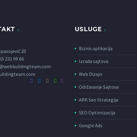
TAKT
USLUGE
Biznis aplikacija
pasojević 20
65 231 99 66
Izrada sajtova
e@webbuildingteam.com
ildingteam.com
Web Dizajn
Održavanje Sajtova
ARK Seo Strategija
SEO Optimizacija
Google Ads