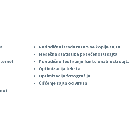
na
Periodična izrada rezervne kopije sajta
Mesečna statistika posećenosti sajta
nternet
Periodično testiranje funkcionalnosti sajta
Optimizacija teksta
Optimizacija fotografija
Čišćenje sajta od virusa
jno)