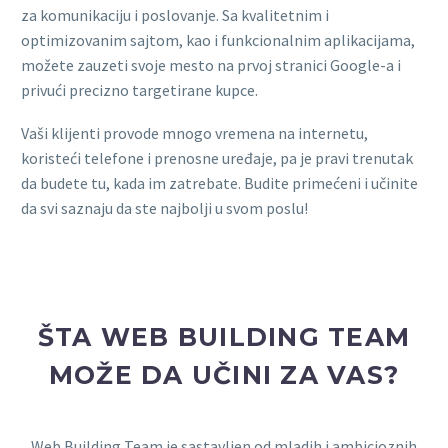
za komunikaciju i poslovanje. Sa kvalitetnim i
optimizovanim sajtom, kao i funkcionalnim aplikacijama,
možete zauzeti svoje mesto na prvoj stranici Google-a i
privući precizno targetirane kupce.
Vaši klijenti provode mnogo vremena na internetu,
koristeći telefone i prenosne uređaje, pa je pravi trenutak
da budete tu, kada im zatrebate. Budite primećeni i učinite
da svi saznaju da ste najbolji u svom poslu!
ŠTA WEB BUILDING TEAM
MOŽE DA UČINI ZA VAS?
Web Building Team je sastavljen od mladih i ambicioznih