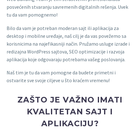
posvećenih stvaranju savremenih digitalnih rešenja. Uvek
tu da vam pomognemo!
Bilo da vam je potreban moderan sajt ili aplikacija za
desktop i mobilne uređaje, naš cilj je da vas povežemo sa
korisnicima na najefikasniji način. Pružamo usluge izrade i
redizajna WordPress sajtova, SEO optimizacije i razvoja
aplikacija koje odgovaraju potrebama vašeg poslovanja.
Naš tim je tu da vam pomogne da budete primetni i
ostvarite sve svoje ciljeve u što kraćem vremenu!
ZAŠTO JE VAŽNO IMATI
KVALITETAN SAJT I
APLIKACIJU?