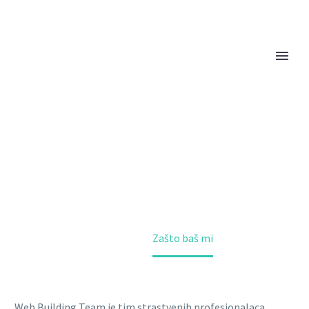
ZAŠTO BAŠ MI
Home
Zašto baš mi
Web Building Team je tim strastvenih profesionalaca